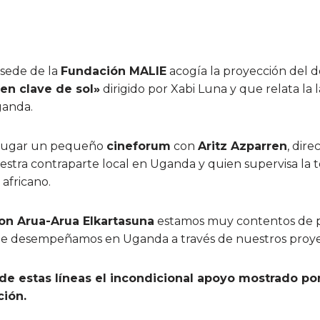
 sede de la
Fundación MALIE
acogía la proyección del
en clave de sol»
dirigido por Xabi Luna y que relata la
ganda.
o lugar un pequeño
cineforum
con
Aritz Azparren
, dir
tra contraparte local en Uganda y quien supervisa la t
 africano.
on Arua-Arua Elkartasuna
estamos muy contentos de p
que desempeñamos en Uganda a través de nuestros proy
 estas líneas el incondicional apoyo mostrado po
ción.