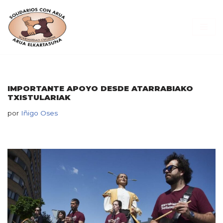
Saltar
al
contenido
IMPORTANTE APOYO DESDE ATARRABIAKO
TXISTULARIAK
por
Iñigo Oses