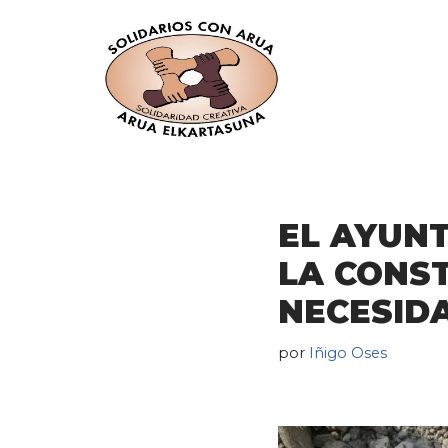
Saltar
al
contenido
EL AYUN
LA CONS
NECESID
por
Iñigo Oses