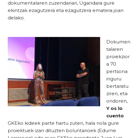
dokumentalaren zuzendariari, Ugandara gure
ekintzak ezagutzera eta ezagutzera ematera joan
delako.
Dokumen
talaren
proiekzior
a 70
pertsona
inguru
bertaratu
ziren, eta
ondoren,
Y os lo
cuento
GKEko kideek parte hartu zuten, hala nola gure
proiektuek izan dituzten boluntarioek (Edurne
Larrasoain) edo gure GKEko presidente Juan Luis