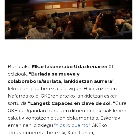
Burlatako
Elkartasunerako Udazkenaren
XII.
edizioak,
“Burlada se mueve y
colaborabora/Burlata, lankidetzan aurrera”
lelopean, gau berezia utzi zigun. Hain zuzen ere,
Nafarroako bi GKEren arteko lankidetzari esker
sortu da
“Langeti: Capaces en clave de sol. “
Gure
GKEak Ugandan burutzen dituen proiektuak lehen
eskutik kontatzen dituen dokumentala. Eskerrak
eman nahi dizkiegu
“Y os lo cuento”
GKEko
arduradunei eta, bereziki, Xabi Lunari,