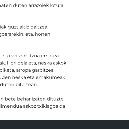
aten duten arrazoiek lotura
iak guztiak bidaltzea
oerarekin, eta, horren
etxeari zerbitzua ematea.
k. Hori dela eta, neska askok
iketa, arropa garbitzea,
a dauden neska eta emakumeak,
 duten bitartean.
n bete behar izaten dituzte
ndimendua askoz txikiagoa da