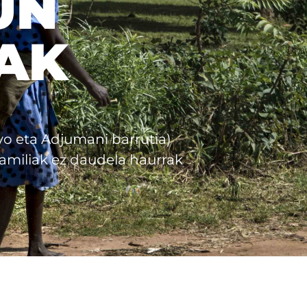
UN
AK
o eta Adjumani barrutia)
amiliak ez daudela haurrak