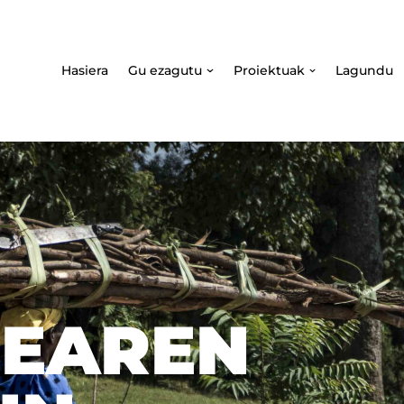
Hasiera
Gu ezagutu
Proiektuak
Lagundu
EAREN