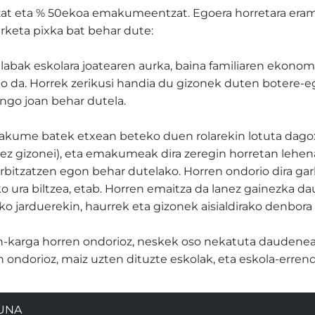
zat eta % 50ekoa emakumeentzat. Egoera horretara eram
rketa pixka bat behar dute:
 alabak eskolara joatearen aurka, baina familiaren ekonom
ko da. Horrek zerikusi handia du gizonek duten botere-eg
ngo joan behar dutela.
akume batek etxean beteko duen rolarekin lotuta dago: 
 ez gizonei), eta emakumeak dira zeregin horretan lehena
rbitzatzen egon behar dutelako. Horren ondorio dira garb
zeko ura biltzea, etab. Horren emaitza da lanez gainezk
ko jarduerekin, haurrek eta gizonek aisialdirako denbora
n-karga horren ondorioz, neskek oso nekatuta daudenea
en ondorioz, maiz uzten dituzte eskolak, eta eskola-erre
SUNA