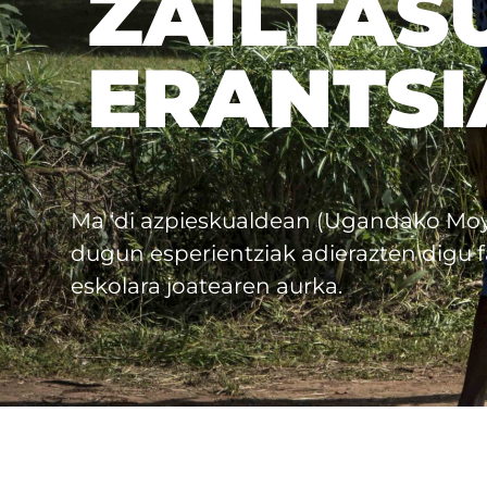
ZAILTAS
ERANTSI
Ma ‘di azpieskualdean (Ugandako Moy
dugun esperientziak adierazten digu f
eskolara joatearen aurka.